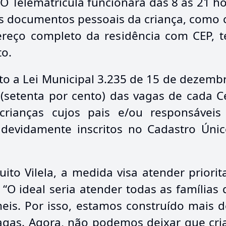
O Telematrícula funcionará das 8 às 21 ho
s documentos pessoais da criança, como 
reço completo da residência com CEP, t
to.
 a Lei Municipal 3.235 de 15 de dezembro
(setenta por cento) das vagas de cada C
 crianças cujos pais e/ou responsávei
 devidamente inscritos no Cadastro Úni
ito Vilela, a medida visa atender priori
“O ideal seria atender todas as famílias
meis. Por isso, estamos construído mais 
as. Agora, não podemos deixar que cria