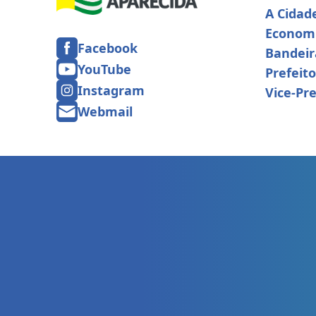
A Cidad
Econom
Facebook
Bandeir
YouTube
Prefeito
Instagram
Vice-Pre
Webmail