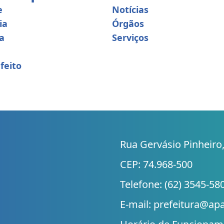
e
Notícias
ia
Órgãos
a
Serviços
feito
Rua Gervásio Pinheiro,
CEP: 74.968-500
Telefone: (62) 3545-58
E-mail: prefeitura@ap