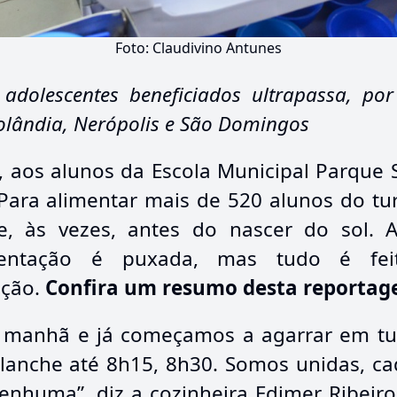
Foto: Claudivino Antunes
adolescentes beneficiados ultrapassa, po
olândia, Nerópolis e São Domingos
, aos alunos da Escola Municipal Parque 
Para alimentar mais de 520 alunos do tu
, às vezes, antes do nascer do sol. A 
imentação é puxada, mas tudo é fei
ação.
Confira um resumo desta reportag
 manhã e já começamos a agarrar em t
 lanche até 8h15, 8h30. Somos unidas, c
nhuma”, diz a cozinheira Edimer Ribeiro 