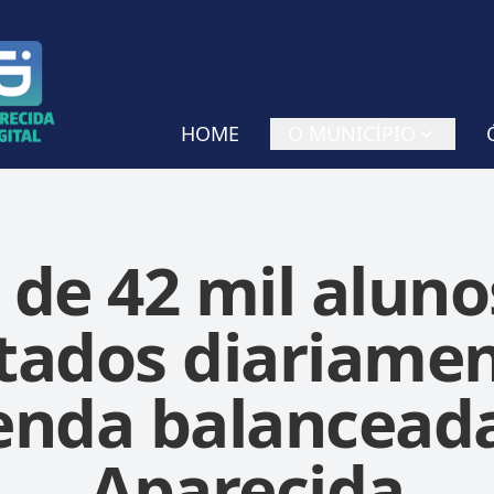
HOME
O MUNICÍPIO
 de 42 mil aluno
tados diariame
nda balancead
Aparecida