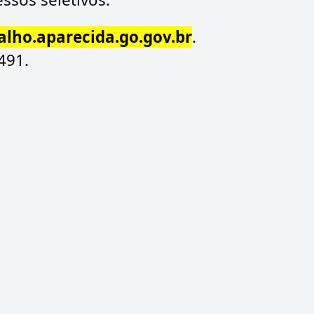
alho.aparecida.go.gov.br
.
491.