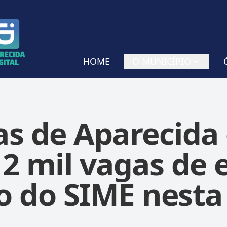
HOME
O MUNICÍPIO
s de Aparecida
 2 mil vagas de
o do SIME nest