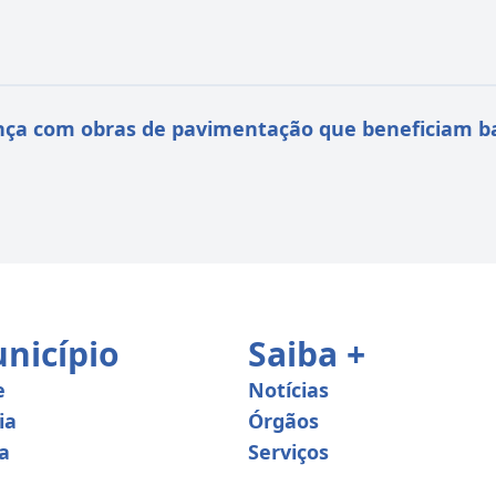
nça com obras de pavimentação que beneficiam bai
nicípio
Saiba +
e
Notícias
ia
Órgãos
a
Serviços