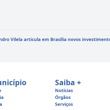
ndro Vilela articula em Brasília novos investimen
nicípio
Saiba +
e
Notícias
ia
Órgãos
a
Serviços