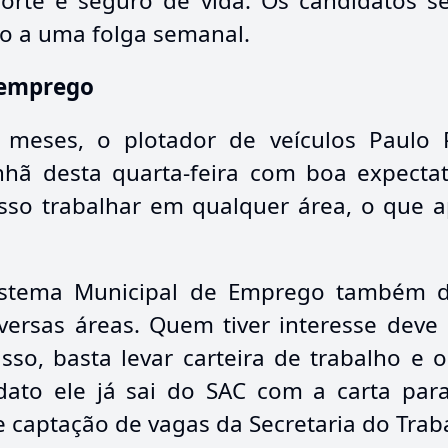
porte e seguro de vida. Os candidatos se
ito a uma folga semanal.
 empreg
o
eses, o plotador de veículos Paulo P
hã desta quarta-feira com boa expectat
osso trabalhar em qualquer área, o que a
istema Municipal de Emprego também d
versas áreas. Quem tiver interesse deve
isso, basta levar carteira de trabalho e
dato ele já sai do SAC com a carta par
 captação de vagas da Secretaria do Trab