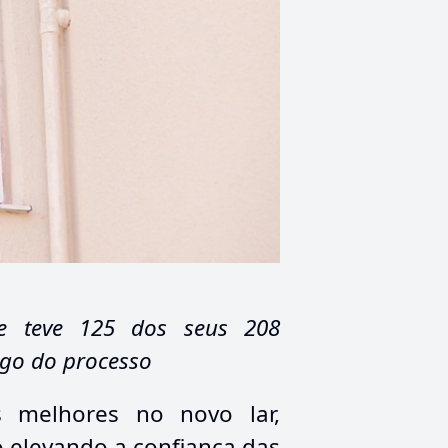
de teve 125 dos seus 208
ngo do processo
 melhores no novo lar,
o elevando a confiança das