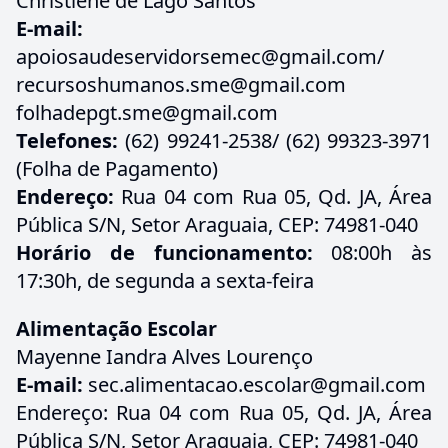
Christiene de Lago Santos
E-mail:
apoiosaudeservidorsemec@gmail.com/
recursoshumanos.sme@gmail.com
folhadepgt.sme@gmail.com
Telefones:
(62) 99241-2538/ (62) 99323-3971
(Folha de Pagamento)
Endereço:
Rua 04 com Rua 05, Qd. JA, Área
Pública S/N, Setor Araguaia, CEP: 74981-040
Horário de funcionamento:
08:00h às
17:30h, de segunda a sexta-feira
Alimentação Escolar
Mayenne Iandra Alves Lourenço
E-mail:
sec.alimentacao.escolar@gmail.com
Endereço: Rua 04 com Rua 05, Qd. JA, Área
Pública S/N, Setor Araguaia, CEP: 74981-040